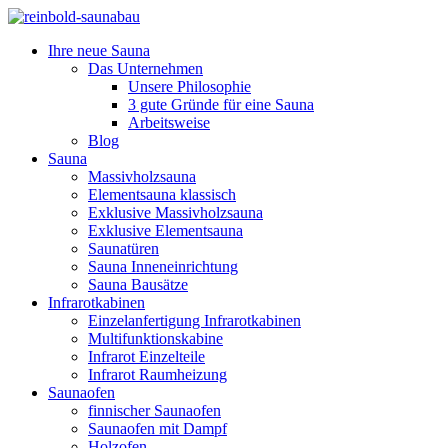
Ihre neue Sauna
Das Unternehmen
Unsere Philosophie
3 gute Gründe für eine Sauna
Arbeitsweise
Blog
Sauna
Massivholzsauna
Elementsauna klassisch
Exklusive Massivholzsauna
Exklusive Elementsauna
Saunatüren
Sauna Inneneinrichtung
Sauna Bausätze
Infrarotkabinen
Einzelanfertigung Infrarotkabinen
Multifunktionskabine
Infrarot Einzelteile
Infrarot Raumheizung
Saunaofen
finnischer Saunaofen
Saunaofen mit Dampf
Holzofen