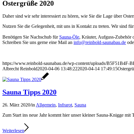
Ostergrüße 2020
Daher sind wir sehr interessiert zu hören, wie Sie die Lage über Oste
Nutzen Sie die Gelegenheit, mit uns in Kontakt zu treten. Wir sind fü
Benötigen Sie Nachschub für
Sauna-Öle
, Kräuter, Aufguss-Zubehör 
Schreiben Sie uns gerne eine Mail an
info@reinbold-saunabau.de
ode
https://www.reinbold-saunabau.de/wp-content/uploads/B5F51B4
Albrecht Reinbold
2020-04-06 13:48:22
2020-04-14 17:49:15
Ostergr
Sauna Tipps 2020
26. März 2020
/
in
Allgemein
,
Infrarot
,
Sauna
Zum Start ins neue Jahr kommt hier unser kleiner Sauna-Knigge mit T
Weiterlesen