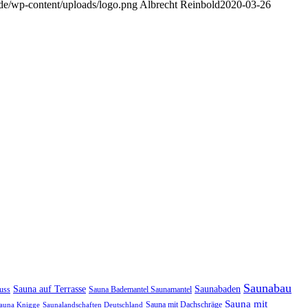
de/wp-content/uploads/logo.png
Albrecht Reinbold
2020-03-26
Saunabau
Sauna auf Terrasse
Saunabaden
uss
Sauna Bademantel Saunamantel
Sauna mit
Sauna mit Dachschräge
auna Knigge
Saunalandschaften Deutschland