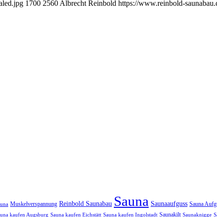
led.jpg
1700
2560
Albrecht Reinbold
https://www.reinbold-saunabau.
Sauna
Reinbold Saunabau
Saunaaufguss
Muskelverspannung
Sauna Aufg
auna
Saunakilt
una kaufen Augsburg
Sauna kaufen Eichstätt
Sauna kaufen Ingolstadt
Saunaknigge
S