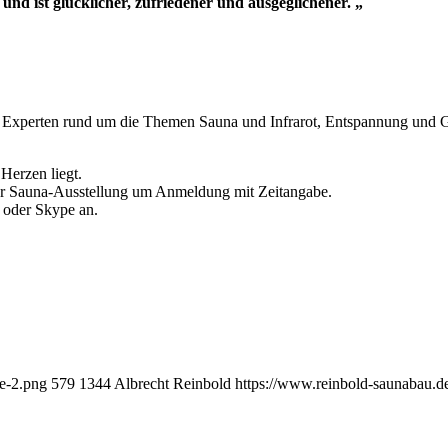
und ist glücklicher, zufriedener und ausgeglichener. „
nd Experten rund um die Themen Sauna und Infrarot, Entspannung und 
 Herzen liegt.
erer Sauna-Ausstellung um Anmeldung mit Zeitangabe.
m oder Skype an.
e-2.png
579
1344
Albrecht Reinbold
https://www.reinbold-saunabau.d