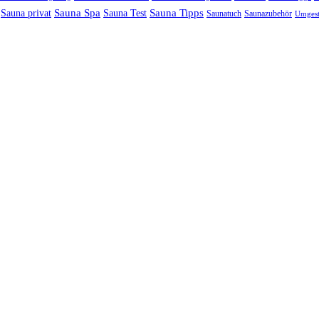
Sauna Spa
Sauna Tipps
Sauna privat
Sauna Test
Saunatuch
Saunazubehör
Umgest