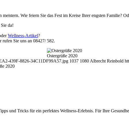
rn meistern. Wie feiern Sie das Fest im Kreise Ihrer engsten Familie? O
r Sie da!
oder
Wellness-Artikel
?
r rufen Sie uns an 08427/ 582.
Ostergrüße 2020
F-BEA2-439F-8826-34C11DF99A57.jpg
1037
1080
Albrecht Reinbold
ht
üße 2020
ipps und Tricks für ein perfektes Wellness-Erlebnis. Für Ihre Gesundhe