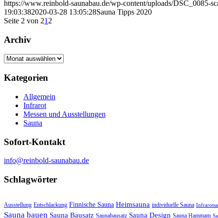
https://www.reinbold-saunabau.de/wp-content/uploads/DSC_0085-sca
19:03:38
2020-03-28 13:05:28
Sauna Tipps 2020
Seite 2 von 2
1
2
Archiv
Archiv
Kategorien
Allgemein
Infrarot
Messen und Ausstellungen
Sauna
Sofort-Kontakt
info@reinbold-saunabau.de
Schlagwörter
Heimsauna
Finnische Sauna
Ausstellung
Entschlackung
individuelle Sauna
Infrarots
Sauna bauen
Sauna Bausatz
Sauna Design
Saunabausatz
Sauna Hammam
Sa