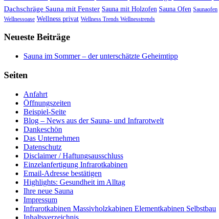
Dachschräge Sauna mit Fenster
Sauna mit Holzofen
Sauna Ofen
Saunaofen
Wellness privat
Wellnessoase
Wellness Trends Wellnesstrends
Neueste Beiträge
Sauna im Sommer – der unterschätzte Geheimtipp
Seiten
Anfahrt
Öffnungszeiten
Beispiel-Seite
Blog – News aus der Sauna- und Infrarotwelt
Dankeschön
Das Unternehmen
Datenschutz
Disclaimer / Haftungsausschluss
Einzelanfertigung Infrarotkabinen
Email-Adresse bestätigen
Highlights: Gesundheit im Alltag
Ihre neue Sauna
Impressum
Infrarotkabinen Massivholzkabinen Elementkabinen Selbstbau
Inhaltsverzeichnis