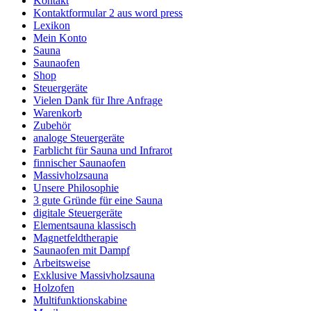
Kontakt
Kontaktformular 2 aus word press
Lexikon
Mein Konto
Sauna
Saunaofen
Shop
Steuergeräte
Vielen Dank für Ihre Anfrage
Warenkorb
Zubehör
analoge Steuergeräte
Farblicht für Sauna und Infrarot
finnischer Saunaofen
Massivholzsauna
Unsere Philosophie
3 gute Gründe für eine Sauna
digitale Steuergeräte
Elementsauna klassisch
Magnetfeldtherapie
Saunaofen mit Dampf
Arbeitsweise
Exklusive Massivholzsauna
Holzofen
Multifunktionskabine