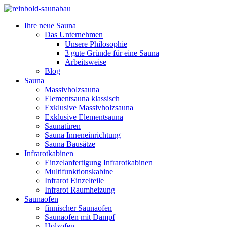
Ihre neue Sauna
Das Unternehmen
Unsere Philosophie
3 gute Gründe für eine Sauna
Arbeitsweise
Blog
Sauna
Massivholzsauna
Elementsauna klassisch
Exklusive Massivholzsauna
Exklusive Elementsauna
Saunatüren
Sauna Inneneinrichtung
Sauna Bausätze
Infrarotkabinen
Einzelanfertigung Infrarotkabinen
Multifunktionskabine
Infrarot Einzelteile
Infrarot Raumheizung
Saunaofen
finnischer Saunaofen
Saunaofen mit Dampf
Holzofen