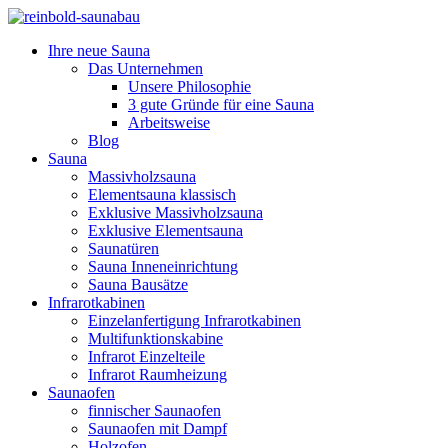
Ihre neue Sauna
Das Unternehmen
Unsere Philosophie
3 gute Gründe für eine Sauna
Arbeitsweise
Blog
Sauna
Massivholzsauna
Elementsauna klassisch
Exklusive Massivholzsauna
Exklusive Elementsauna
Saunatüren
Sauna Inneneinrichtung
Sauna Bausätze
Infrarotkabinen
Einzelanfertigung Infrarotkabinen
Multifunktionskabine
Infrarot Einzelteile
Infrarot Raumheizung
Saunaofen
finnischer Saunaofen
Saunaofen mit Dampf
Holzofen