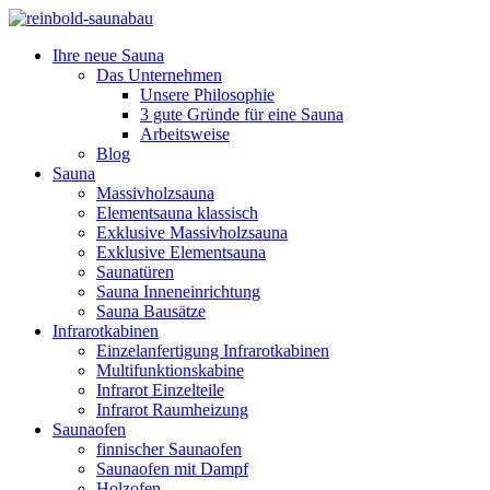
Ihre neue Sauna
Das Unternehmen
Unsere Philosophie
3 gute Gründe für eine Sauna
Arbeitsweise
Blog
Sauna
Massivholzsauna
Elementsauna klassisch
Exklusive Massivholzsauna
Exklusive Elementsauna
Saunatüren
Sauna Inneneinrichtung
Sauna Bausätze
Infrarotkabinen
Einzelanfertigung Infrarotkabinen
Multifunktionskabine
Infrarot Einzelteile
Infrarot Raumheizung
Saunaofen
finnischer Saunaofen
Saunaofen mit Dampf
Holzofen