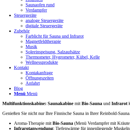
Saunaofen rund
Verdampfer
Steuergeräte
analoge Steuergeräte
digitale Steuergeräte
Zubehör
Farblicht für Sauna und Infrarot
Magnetfeldtherapie
Musik
Soleeinspeisung, Salzaufsätze
Thermometer, Hygrometer, Kübel, Kelle
Wellnessprodukte
Kontakt
Kontakanfrage
Öffnungszeiten
Anfahrt
Blog
Menü
Menü
Multifunktionskabine: Saunakabine
mit
Bio-Sauna
und
Infrarot
k
Genießen Sie nicht nur Ihre Finnische Sauna in Ihrer Reinbold-Sauna
Aroma-Therapie mit
Bio-Sauna
(Menü Verdampfer mit Kräuters
Infrarotanwendung
: Tiefenwärme für innenliegende Muskel