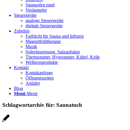
Saunaofen rund
Verdampfer
Steuergeräte
analoge Steuergeräte
digitale Steuergeräte
Zubehör
Farblicht für Sauna und Infrarot
Magnetfeldtherapie
Musik
Soleeinspeisung, Salzaufsätze
Thermometer, Hygrometer, Kübel, Kelle
Wellnessprodukte
Kontakt
Kontakanfrage
Öffnungszeiten
Anfahrt
Blog
Menü
Menü
Schlagwortarchiv für:
Saunatuch