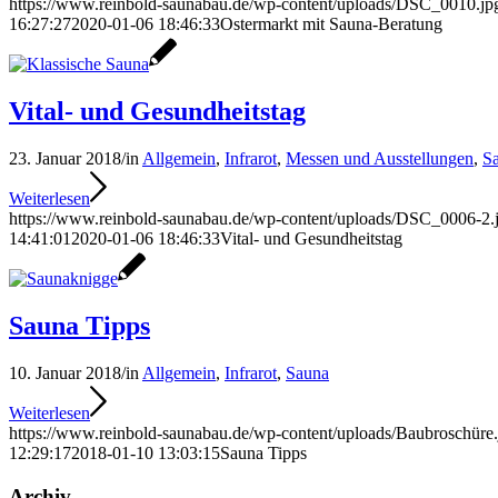
https://www.reinbold-saunabau.de/wp-content/uploads/DSC_0010.jp
16:27:27
2020-01-06 18:46:33
Ostermarkt mit Sauna-Beratung
Vital- und Gesundheitstag
23. Januar 2018
/
in
Allgemein
,
Infrarot
,
Messen und Ausstellungen
,
S
Weiterlesen
https://www.reinbold-saunabau.de/wp-content/uploads/DSC_0006-2.
14:41:01
2020-01-06 18:46:33
Vital- und Gesundheitstag
Sauna Tipps
10. Januar 2018
/
in
Allgemein
,
Infrarot
,
Sauna
Weiterlesen
https://www.reinbold-saunabau.de/wp-content/uploads/Baubroschüre.
12:29:17
2018-01-10 13:03:15
Sauna Tipps
Archiv