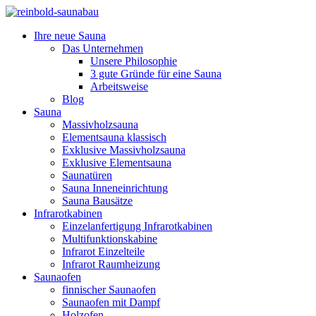
Ihre neue Sauna
Das Unternehmen
Unsere Philosophie
3 gute Gründe für eine Sauna
Arbeitsweise
Blog
Sauna
Massivholzsauna
Elementsauna klassisch
Exklusive Massivholzsauna
Exklusive Elementsauna
Saunatüren
Sauna Inneneinrichtung
Sauna Bausätze
Infrarotkabinen
Einzelanfertigung Infrarotkabinen
Multifunktionskabine
Infrarot Einzelteile
Infrarot Raumheizung
Saunaofen
finnischer Saunaofen
Saunaofen mit Dampf
Holzofen