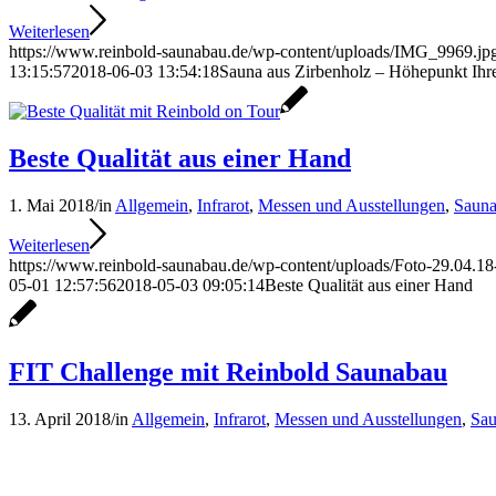
Weiterlesen
https://www.reinbold-saunabau.de/wp-content/uploads/IMG_9969.jp
13:15:57
2018-06-03 13:54:18
Sauna aus Zirbenholz – Höhepunkt Ihre
Beste Qualität aus einer Hand
1. Mai 2018
/
in
Allgemein
,
Infrarot
,
Messen und Ausstellungen
,
Saun
Weiterlesen
https://www.reinbold-saunabau.de/wp-content/uploads/Foto-29.04.1
05-01 12:57:56
2018-05-03 09:05:14
Beste Qualität aus einer Hand
FIT Challenge mit Reinbold Saunabau
13. April 2018
/
in
Allgemein
,
Infrarot
,
Messen und Ausstellungen
,
Sa
O