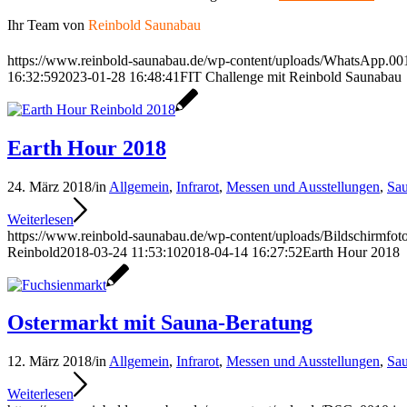
Ihr Team von
Reinbold Saunabau
https://www.reinbold-saunabau.de/wp-content/uploads/WhatsApp.00
16:32:59
2023-01-28 16:48:41
FIT Challenge mit Reinbold Saunabau
Earth Hour 2018
24. März 2018
/
in
Allgemein
,
Infrarot
,
Messen und Ausstellungen
,
Sa
Weiterlesen
https://www.reinbold-saunabau.de/wp-content/uploads/Bildschirmfo
Reinbold
2018-03-24 11:53:10
2018-04-14 16:27:52
Earth Hour 2018
Ostermarkt mit Sauna-Beratung
12. März 2018
/
in
Allgemein
,
Infrarot
,
Messen und Ausstellungen
,
Sa
Weiterlesen