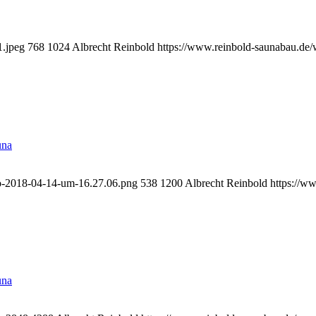
1.jpeg
768
1024
Albrecht Reinbold
https://www.reinbold-saunabau.de/
una
to-2018-04-14-um-16.27.06.png
538
1200
Albrecht Reinbold
https://w
una