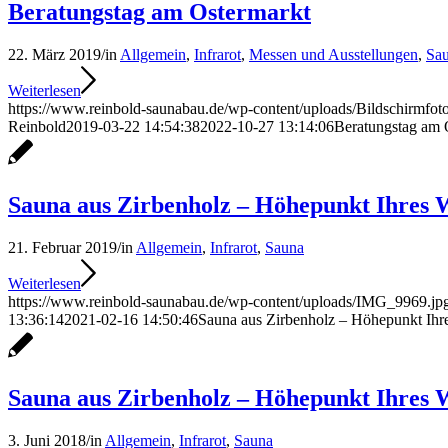
Beratungstag am Ostermarkt
22. März 2019
/
in
Allgemein
,
Infrarot
,
Messen und Ausstellungen
,
Sa
Weiterlesen
https://www.reinbold-saunabau.de/wp-content/uploads/Bildschirmfo
Reinbold
2019-03-22 14:54:38
2022-10-27 13:14:06
Beratungstag am 
Sauna aus Zirbenholz – Höhepunkt Ihres W
21. Februar 2019
/
in
Allgemein
,
Infrarot
,
Sauna
Weiterlesen
https://www.reinbold-saunabau.de/wp-content/uploads/IMG_9969.jp
13:36:14
2021-02-16 14:50:46
Sauna aus Zirbenholz – Höhepunkt Ihre
Sauna aus Zirbenholz – Höhepunkt Ihres W
3. Juni 2018
/
in
Allgemein
,
Infrarot
,
Sauna