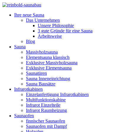
Ihre neue Sauna
Das Unternehmen
Unsere Philosophie
3 gute Gründe für eine Sauna
Arbeitsweise
Blog
Sauna
Massivholzsauna
Elementsauna klassisch
Exklusive Massivholzsauna
Exklusive Elementsauna
Saunatüren
Sauna Inneneinrichtung
Sauna Bausätze
Infrarotkabinen
Einzelanfertigung Infrarotkabinen
Multifunktionskabine
Infrarot Einzelteile
Infrarot Raumheizung
Saunaofen
finnischer Saunaofen
Saunaofen mit Dampf
Holzofen