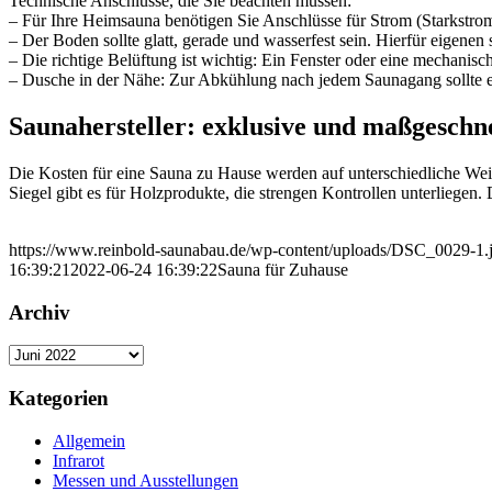
Technische Anschlüsse, die Sie beachten müssen:
– Für Ihre Heimsauna benötigen Sie Anschlüsse für Strom (Starkstro
– Der Boden sollte glatt, gerade und wasserfest sein. Hierfür eigenen
– Die richtige Belüftung ist wichtig: Ein Fenster oder eine mechanis
– Dusche in der Nähe: Zur Abkühlung nach jedem Saunagang sollte e
Saunahersteller: exklusive und maßgeschn
Die Kosten für eine Sauna zu Hause werden auf unterschiedliche Wei
Siegel gibt es für Holzprodukte, die strengen Kontrollen unterliegen.
https://www.reinbold-saunabau.de/wp-content/uploads/DSC_0029-1.
16:39:21
2022-06-24 16:39:22
Sauna für Zuhause
Archiv
Archiv
Kategorien
Allgemein
Infrarot
Messen und Ausstellungen