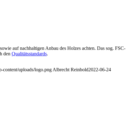
z sowie auf nachhaltigen Anbau des Holzes achten. Das sog. FSC-
ach den
Qualitätsstandards
.
p-content/uploads/logo.png
Albrecht Reinbold
2022-06-24