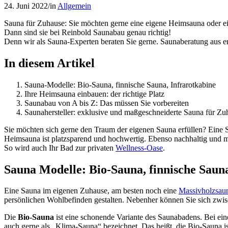
24. Juni 2022
/
in
Allgemein
Sauna für Zuhause: Sie möchten gerne eine eigene Heimsauna oder e
Dann sind sie bei Reinbold Saunabau genau richtig!
Denn wir als Sauna-Experten beraten Sie gerne. Saunaberatung aus e
In diesem Artikel
Sauna-Modelle: Bio-Sauna, finnische Sauna, Infrarotkabine
Ihre Heimsauna einbauen: der richtige Platz
Saunabau von A bis Z: Das müssen Sie vorbereiten
Saunahersteller: exklusive und maßgeschneiderte Sauna für Zu
Sie möchten sich gerne den Traum der eigenen Sauna erfüllen? Eine 
Heimsauna ist platzsparend und hochwertig. Ebenso nachhaltig und m
So wird auch Ihr Bad zur privaten
Wellness-Oase
.
Sauna Modelle: Bio-Sauna, finnische Sauna
Eine Sauna im eigenen Zuhause, am besten noch eine
Massivholzsau
persönlichen Wohlbefinden gestalten. Nebenher können Sie sich zwi
Die
Bio-Sauna
ist eine schonende Variante des Saunabadens. Bei ein
auch gerne als „Klima-Sauna“ bezeichnet. Das heißt, die Bio-Sauna is