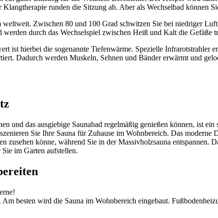
der Klangtherapie runden die Sitzung ab. Aber als Wechselbad können Si
 weltweit. Zwischen 80 und 100 Grad schwitzen Sie bei niedriger Luft
d werden durch das Wechselspiel zwischen Heiß und Kalt die Gefäße tr
rt ist hierbei die sogenannte Tiefenwärme. Spezielle Infrarotstrahler
ortiert. Dadurch werden Muskeln, Sehnen und Bänder erwärmt und geloc
tz
nnen und das ausgiebige Saunabad regelmäßig genießen können, ist ein
zenieren Sie Ihre Sauna für Zuhause im Wohnbereich. Das moderne De
außen zusehen könne, während Sie in der Massivholzsauna entspannen. 
 Sie im Garten aufstellen.
bereiten
erne!
 sein. Am besten wird die Sauna im Wohnbereich eingebaut. Fußbodenh