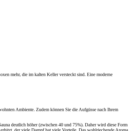
xen mehr, die im kalten Keller versteckt sind. Eine moderne
 gewohnten Ambiente. Zudem können Sie die Aufgüsse nach Ihrem
r Sauna deutlich höher (zwischen 40 und 75%). Daher wird diese Form
 erhitzt, der viele Dampf hat viele Vorteile. Das wohlriechende Aroma