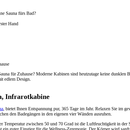
ine Sauna fürs Bad?
rster Hand
hause
Sauna für Zuhause? Moderne Kabinen sind heutzutage keine dunklen Bo
it edlem Design.
, Infrarotkabine
na
, bietet Ihnen Entspannung pur, 365 Tage im Jahr. Relaxen Sie im
schen den Badegängen in den eigenen vier Wänden ausruhen.
er Temperatur zwischen 50 und 70 Grad ist die Luftfeuchtigkeit in de
t ein guter Einstieg für die Wellness-Zeremonie. Der Körper wird sanft