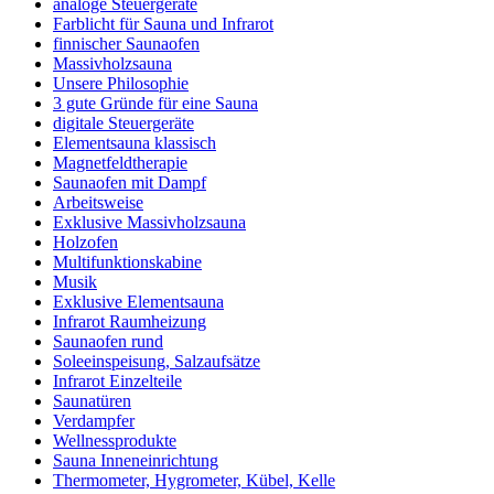
analoge Steuergeräte
Farblicht für Sauna und Infrarot
finnischer Saunaofen
Massivholzsauna
Unsere Philosophie
3 gute Gründe für eine Sauna
digitale Steuergeräte
Elementsauna klassisch
Magnetfeldtherapie
Saunaofen mit Dampf
Arbeitsweise
Exklusive Massivholzsauna
Holzofen
Multifunktionskabine
Musik
Exklusive Elementsauna
Infrarot Raumheizung
Saunaofen rund
Soleeinspeisung, Salzaufsätze
Infrarot Einzelteile
Saunatüren
Verdampfer
Wellnessprodukte
Sauna Inneneinrichtung
Thermometer, Hygrometer, Kübel, Kelle