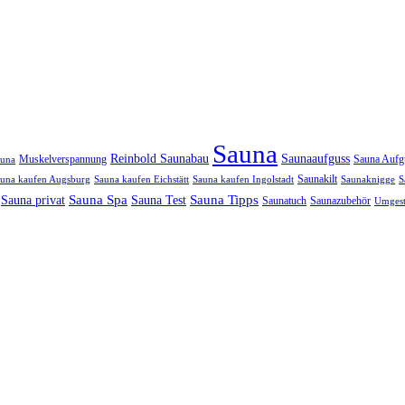
Sauna
Reinbold Saunabau
Saunaaufguss
Muskelverspannung
Sauna Aufg
auna
Saunakilt
una kaufen Augsburg
Sauna kaufen Eichstätt
Sauna kaufen Ingolstadt
Saunaknigge
S
Sauna Spa
Sauna Tipps
Sauna privat
Sauna Test
Saunatuch
Saunazubehör
Umgest