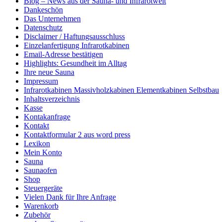
Blog – News aus der Sauna- und Infrarotwelt
Dankeschön
Das Unternehmen
Datenschutz
Disclaimer / Haftungsausschluss
Einzelanfertigung Infrarotkabinen
Email-Adresse bestätigen
Highlights: Gesundheit im Alltag
Ihre neue Sauna
Impressum
Infrarotkabinen Massivholzkabinen Elementkabinen Selbstbau
Inhaltsverzeichnis
Kasse
Kontakanfrage
Kontakt
Kontaktformular 2 aus word press
Lexikon
Mein Konto
Sauna
Saunaofen
Shop
Steuergeräte
Vielen Dank für Ihre Anfrage
Warenkorb
Zubehör