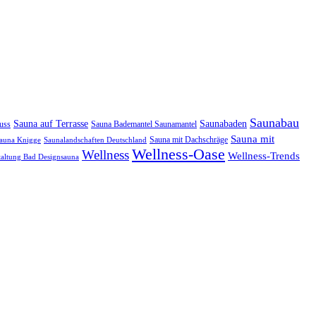
Saunabau
Sauna auf Terrasse
Saunabaden
uss
Sauna Bademantel Saunamantel
Sauna mit
Sauna mit Dachschräge
auna Knigge
Saunalandschaften Deutschland
Wellness-Oase
Wellness
Wellness-Trends
altung Bad Designsauna