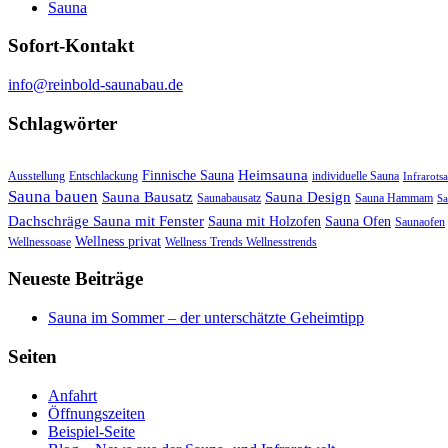
Sauna
Sofort-Kontakt
info@reinbold-saunabau.de
Schlagwörter
Heimsauna
Finnische Sauna
Ausstellung
Entschlackung
individuelle Sauna
Infrarots
Sauna bauen
Sauna Bausatz
Sauna Design
Saunabausatz
Sauna Hammam
Sa
Dachschräge Sauna mit Fenster
Sauna mit Holzofen
Sauna Ofen
Saunaofen
Wellness privat
Wellnessoase
Wellness Trends Wellnesstrends
Neueste Beiträge
Sauna im Sommer – der unterschätzte Geheimtipp
Seiten
Anfahrt
Öffnungszeiten
Beispiel-Seite