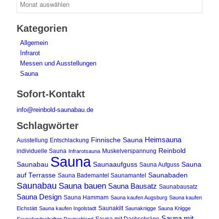
Kategorien
Allgemein
Infrarot
Messen und Ausstellungen
Sauna
Sofort-Kontakt
info@reinbold-saunabau.de
Schlagwörter
Heimsauna
Finnische Sauna
Ausstellung
Entschlackung
Reinbold
individuelle Sauna
Muskelverspannung
Infrarotsauna
Sauna
Saunabau
Saunaaufguss
Sauna
Sauna Aufguss
auf Terrasse
Saunabaden
Sauna Bademantel Saunamantel
Saunabau
Sauna bauen
Sauna Bausatz
Saunabausatz
Sauna Design
Sauna Hammam
Sauna kaufen Augsburg
Sauna kaufen
Saunakilt
Eichstätt
Sauna kaufen Ingolstadt
Saunaknigge
Sauna Knigge
Sauna mit