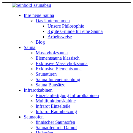
Ihre neue Sauna
Das Unternehmen
Unsere Philosophie
3 gute Gründe für eine Sauna
Arbeitsweise
Blog
Sauna
Massivholzsauna
Elementsauna klassisch
Exklusive Massivholzsauna
Exklusive Elementsauna
Saunatüren
Sauna Inneneinrichtung
Sauna Bausätze
Infrarotkabinen
Einzelanfertigung Infrarotkabinen
Multifunktionskabine
Infrarot Einzelteile
Infrarot Raumheizung
Saunaofen
finnischer Saunaofen
Saunaofen mit Dampf
Holzofen