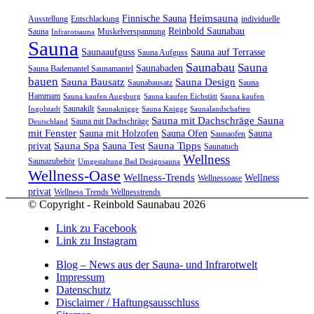
Heimsauna
Finnische Sauna
Ausstellung
Entschlackung
individuelle
Reinbold Saunabau
Sauna
Muskelverspannung
Infrarotsauna
Sauna
Saunaaufguss
Sauna auf Terrasse
Sauna Aufguss
Saunabau
Sauna
Saunabaden
Sauna Bademantel Saunamantel
bauen
Sauna Bausatz
Sauna Design
Saunabausatz
Sauna
Hammam
Sauna kaufen Augsburg
Sauna kaufen Eichstätt
Sauna kaufen
Saunakilt
Ingolstadt
Saunaknigge
Sauna Knigge
Saunalandschaften
Sauna mit Dachschräge Sauna
Sauna mit Dachschräge
Deutschland
mit Fenster
Sauna mit Holzofen
Sauna Ofen
Sauna
Saunaofen
Sauna Spa
Sauna Tipps
privat
Sauna Test
Saunatuch
Wellness
Saunazubehör
Umgestaltung Bad Designsauna
Wellness-Oase
Wellness-Trends
Wellness
Wellnessoase
privat
Wellness Trends Wellnesstrends
© Copyright - Reinbold Saunabau 2026
Link zu Facebook
Link zu Instagram
Blog – News aus der Sauna- und Infrarotwelt
Impressum
Datenschutz
Disclaimer / Haftungsausschluss