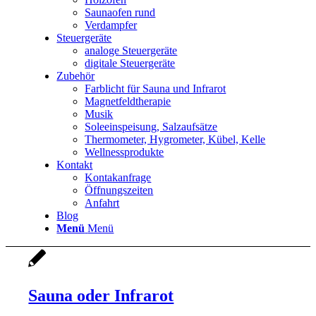
Saunaofen rund
Verdampfer
Steuergeräte
analoge Steuergeräte
digitale Steuergeräte
Zubehör
Farblicht für Sauna und Infrarot
Magnetfeldtherapie
Musik
Soleeinspeisung, Salzaufsätze
Thermometer, Hygrometer, Kübel, Kelle
Wellnessprodukte
Kontakt
Kontakanfrage
Öffnungszeiten
Anfahrt
Blog
Menü
Menü
Sauna oder Infrarot