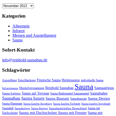
Archiv
Kategorien
Allgemein
Infrarot
Messen und Ausstellungen
Sauna
Sofort-Kontakt
info@reinbold-saunabau.de
Schlagwörter
Heimsauna
Finnische Sauna
Ausstellung
Entschlackung
individuelle Sauna
Sauna
Reinbold Saunabau
Saunaaufguss
Muskelverspannung
Infrarotsauna
Sauna auf Terrasse
Saunabaden
Sauna Aufguss
Sauna Bademantel Saunamantel
Saunabau
Sauna bauen
Sauna Bausatz
Sauna Design
Saunabausatz
Sauna Hammam
Sauna kaufen Augsburg
Sauna kaufen Eichstätt
Sauna kaufen Ingolstadt
Saunakilt
Sauna mit
Saunaknigge
Sauna Knigge
Saunalandschaften Deutschland
Sauna mit Dachschräge Sauna mit Fenster
Sauna mit
Dachschräge