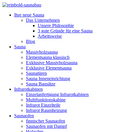
Ihre neue Sauna
Das Unternehmen
Unsere Philosophie
3 gute Gründe für eine Sauna
Arbeitsweise
Blog
Sauna
Massivholzsauna
Elementsauna klassisch
Exklusive Massivholzsauna
Exklusive Elementsauna
Saunatüren
Sauna Inneneinrichtung
Sauna Bausätze
Infrarotkabinen
Einzelanfertigung Infrarotkabinen
Multifunktionskabine
Infrarot Einzelteile
Infrarot Raumheizung
Saunaofen
finnischer Saunaofen
Saunaofen mit Dampf
Holzofen